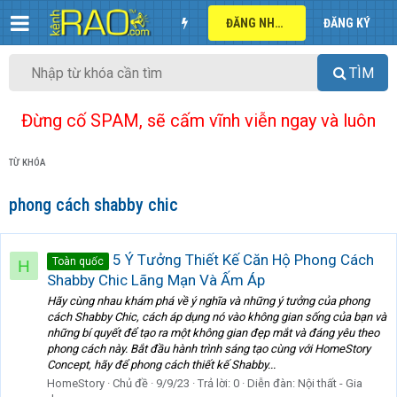
ĐĂNG NHẬP
ĐĂNG KÝ
TÌM
Đừng cố SPAM, sẽ cấm vĩnh viễn ngay và luôn
TỪ KHÓA
phong cách shabby chic
5 Ý Tưởng Thiết Kế Căn Hộ Phong Cách
Toàn quốc
H
Shabby Chic Lãng Mạn Và Ấm Áp
Hãy cùng nhau khám phá về ý nghĩa và những ý tưởng của phong
cách Shabby Chic, cách áp dụng nó vào không gian sống của bạn và
những bí quyết để tạo ra một không gian đẹp mắt và đáng yêu theo
phong cách này. Bắt đầu hành trình sáng tạo cùng với HomeStory
Concept, hãy để phong cách thiết kế Shabby...
HomeStory
Chủ đề
9/9/23
Trả lời: 0
Diễn đàn:
Nội thất - Gia