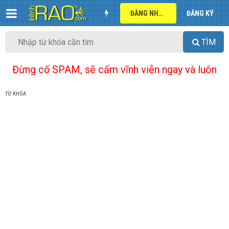
ĐĂNG NHẬP
ĐĂNG KÝ
TÌM
Đừng cố SPAM, sẽ cấm vĩnh viễn ngay và luôn
TỪ KHÓA