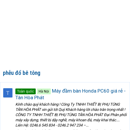
phễu đổ bê tông
Máy đầm bàn Honda PC60 giá rẻ -
Toàn quốc
Hà Nội
T
Tân Hòa Phát
Kính chào quý khách hàng ! Công Ty TNHH THIẾT BỊ PHỤ TÙNG
TÂN HÒA PHÁT xin gửi tới Quý Khách hàng lời chào trân trọng nhất !
CÔNG TY TNHH THIẾT BỊ PHỤ TÙNG TÂN HÒA PHÁT Đại Phân phối
máy xây dựng, thiết bị dậy nghề, máy khoan đá, máy khai thác....
Liên Hệ: 0246.6 545 834 - 0246.2 947 234 –...