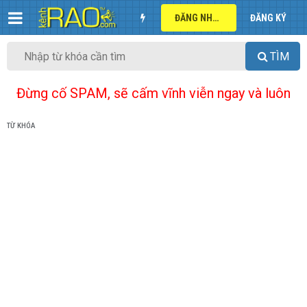
ĐĂNG NHẬP
ĐĂNG KÝ
TÌM
Đừng cố SPAM, sẽ cấm vĩnh viễn ngay và luôn
TỪ KHÓA