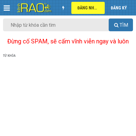
ĐĂNG NHẬP
ĐĂNG KÝ
TÌM
Đừng cố SPAM, sẽ cấm vĩnh viễn ngay và luôn
TỪ KHÓA