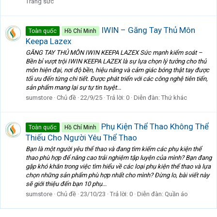
Trang sức
IWIN – Găng Tay Thủ Môn
Toàn quốc
Hồ Chí Minh
Keepa Lazex
GĂNG TAY THỦ MÔN IWIN KEEPA LAZEX Sức mạnh kiểm soát –
Bền bỉ vượt trội IWIN KEEPA LAZEX là sự lựa chọn lý tưởng cho thủ
môn hiện đại, nơi độ bền, hiệu năng và cảm giác bóng thật tay được
tối ưu đến từng chi tiết. Được phát triển với các công nghệ tiên tiến,
sản phẩm mang lại sự tự tin tuyệt...
sumstore
Chủ đề
22/9/25
Trả lời: 0
Diễn đàn:
Thứ khác
Phụ Kiện Thể Thao Không Thể
Toàn quốc
Hồ Chí Minh
Thiếu Cho Người Yêu Thể Thao
Bạn là một người yêu thể thao và đang tìm kiếm các phụ kiện thể
thao phù hợp để nâng cao trải nghiệm tập luyện của mình? Bạn đang
gặp khó khăn trong việc tìm hiểu về các loại phụ kiện thể thao và lựa
chọn những sản phẩm phù hợp nhất cho mình? Đừng lo, bài viết này
sẽ giới thiệu đến bạn 10 phụ...
sumstore
Chủ đề
23/10/23
Trả lời: 0
Diễn đàn:
Quần áo