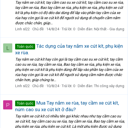
Tay nắm xe cút kít, tay cầm cao su xe cút kít, tay cầm cao su xe rùa,
tay cầm xe rùa, Bao tay cầm xe rùa, phụ kiện xe rùa, phụ kiện xe cút
kít là phụ kiện có độ dẻo dai dùng để lắp vào phần tay cầm của xe
rùa hay còn gọi là xe cút kít để người sử dụng di chuyển cầm nắm
được chắc chắn, giúp...
Linh sl22
Chủ đề
14/8/24
Trả lời: 0
Diễn đàn:
Nội thất - Gia dụng
Tác dụng của tay nắm xe cút kít, phụ kiện
Toàn quốc
L
xe rùa.
Tay nắm xe cút kít hay còn gọi là tay cầm cao su xe cút kít, tay cầm
cao su xe rùa, tay cầm xe rùa, Bao tay cầm xe rùa, phụ kiện xe rùa,
phụ kiện xe cút kít là phụ kiện dùng để lắp vào phần tay cầm của xe
rùa hay còn gọi là xe cút kít để người sử dụng cầm nắm được chắc
chắn hơn, giúp chúng ta...
Linh sl22
Chủ đề
10/8/24
Trả lời: 0
Diễn đàn:
Thi công xây dựng
Mua Tay nắm xe rùa, tay cầm xe cút kít,
Toàn quốc
P
núm cao su xe cút kít ở đâu?
Tay nắm xe cút kít có nhiều tên gọi khác nhau như tay cầm cao su
xe cút kít, tay cầm cao su xe rùa, tay cầm xe rùa, Bao tay cầm xe rùa,
phụ kiện xe rùa, phụ kiện xe cút kít. Là một phụ kiện được sử dụng