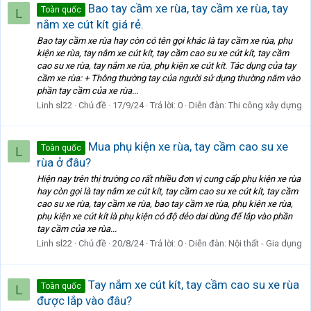
Bao tay cầm xe rùa, tay cầm xe rùa, tay
Toàn quốc
L
nắm xe cút kít giá rẻ.
Bao tay cầm xe rùa hay còn có tên gọi khác là tay cầm xe rùa, phụ
kiện xe rùa, tay nắm xe cút kít, tay cầm cao su xe cút kít, tay cầm
cao su xe rùa, tay nắm xe rùa, phụ kiện xe cút kít. Tác dụng của tay
cầm xe rùa: + Thông thường tay của người sử dụng thường nắm vào
phần tay cầm của xe rùa...
Linh sl22
Chủ đề
17/9/24
Trả lời: 0
Diễn đàn:
Thi công xây dựng
Mua phụ kiện xe rùa, tay cầm cao su xe
Toàn quốc
L
rùa ở đâu?
Hiện nay trên thị trường co rất nhiều đơn vị cung cấp phụ kiện xe rùa
hay còn gọi là tay nắm xe cút kít, tay cầm cao su xe cút kít, tay cầm
cao su xe rùa, tay cầm xe rùa, bao tay cầm xe rùa, phụ kiện xe rùa,
phụ kiện xe cút kít là phụ kiện có độ dẻo dai dùng để lắp vào phần
tay cầm của xe rùa...
Linh sl22
Chủ đề
20/8/24
Trả lời: 0
Diễn đàn:
Nội thất - Gia dụng
Tay nắm xe cút kít, tay cầm cao su xe rùa
Toàn quốc
L
được lắp vào đâu?