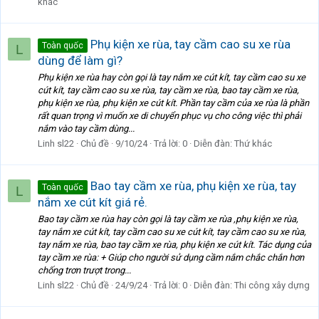
khác
Phụ kiện xe rùa, tay cầm cao su xe rùa
Toàn quốc
L
dùng để làm gì?
Phụ kiện xe rùa hay còn gọi là tay nắm xe cút kít, tay cầm cao su xe
cút kít, tay cầm cao su xe rùa, tay cầm xe rùa, bao tay cầm xe rùa,
phụ kiện xe rùa, phụ kiện xe cút kít. Phần tay cầm của xe rùa là phần
rất quan trọng vì muốn xe di chuyển phục vụ cho công việc thì phải
nắm vào tay cầm dùng...
Linh sl22
Chủ đề
9/10/24
Trả lời: 0
Diễn đàn:
Thứ khác
Bao tay cầm xe rùa, phụ kiện xe rùa, tay
Toàn quốc
L
nắm xe cút kít giá rẻ.
Bao tay cầm xe rùa hay còn gọi là tay cầm xe rùa ,phụ kiện xe rùa,
tay nắm xe cút kít, tay cầm cao su xe cút kít, tay cầm cao su xe rùa,
tay nắm xe rùa, bao tay cầm xe rùa, phụ kiện xe cút kít. Tác dụng của
tay cầm xe rùa: + Giúp cho người sử dụng cầm nắm chắc chắn hơn
chống trơn trượt trong...
Linh sl22
Chủ đề
24/9/24
Trả lời: 0
Diễn đàn:
Thi công xây dựng