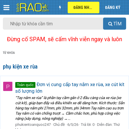
ĐĂNG NHẬP
ĐĂNG KÝ
TÌM
Đừng cố SPAM, sẽ cấm vĩnh viễn ngay và luôn
TỪ KHÓA
phụ kiện xe rùa
Đơn vị cung cấp tay nắm xe rùa, xe cút kít
Toàn quốc
P
số lượng lớn
“Tay nắm xe rùa” là phần tay cầm gắn ở 2 đầu càng của xe rùa (xe
cút kít), giúp bạn đẩy và điều khiển xe dễ dàng hơn. Kích thước: Sẵn
hàng tay nắm phi 27mm, phi 32mm, phi 34mm Tay nắm cao su trơn
Tay nắm có vân chống trượt → Cầm chắc hơn, phù hợp công việc
nặng (xây dựng, nông nghiệp) →...
phukientoanquoc247
Chủ đề
6/5/26
Trả lời: 0
Diễn đàn:
Thứ