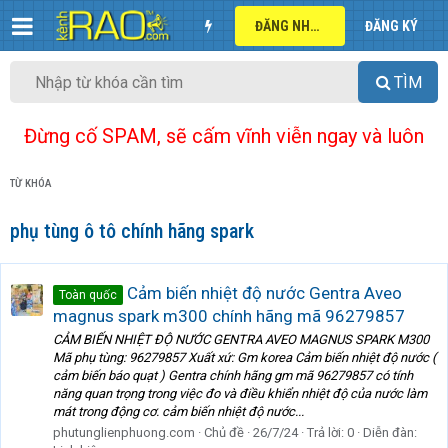
ĐĂNG NHẬP
ĐĂNG KÝ
TÌM
Đừng cố SPAM, sẽ cấm vĩnh viễn ngay và luôn
TỪ KHÓA
phụ tùng ô tô chính hãng spark
Cảm biến nhiệt độ nước Gentra Aveo
Toàn quốc
magnus spark m300 chính hãng mã 96279857
CẢM BIẾN NHIỆT ĐỘ NƯỚC GENTRA AVEO MAGNUS SPARK M300
Mã phụ tùng: 96279857 Xuất xứ: Gm korea Cảm biến nhiệt độ nước (
cảm biến báo quạt ) Gentra chính hãng gm mã 96279857 có tính
năng quan trọng trong việc đo và điều khiển nhiệt độ của nước làm
mát trong động cơ. cảm biến nhiệt độ nước...
phutunglienphuong.com
Chủ đề
26/7/24
Trả lời: 0
Diễn đàn: