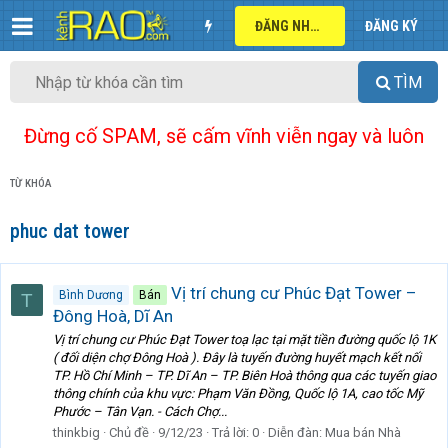
ĐĂNG NHẬP
ĐĂNG KÝ
TÌM
Đừng cố SPAM, sẽ cấm vĩnh viễn ngay và luôn
TỪ KHÓA
phuc dat tower
Vị trí chung cư Phúc Đạt Tower –
Bình Dương
Bán
T
Đông Hoà, Dĩ An
Vị trí chung cư Phúc Đạt Tower toạ lạc tại mặt tiền đường quốc lộ 1K
( đối diện chợ Đông Hoà ). Đây là tuyến đường huyết mạch kết nối
TP. Hồ Chí Minh – TP. Dĩ An – TP. Biên Hoà thông qua các tuyến giao
thông chính của khu vực: Phạm Văn Đồng, Quốc lộ 1A, cao tốc Mỹ
Phước – Tân Vạn. - Cách Chợ...
thinkbig
Chủ đề
9/12/23
Trả lời: 0
Diễn đàn:
Mua bán Nhà