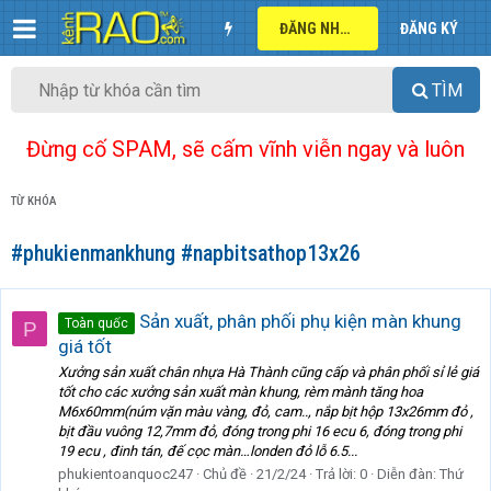
ĐĂNG NHẬP
ĐĂNG KÝ
TÌM
Đừng cố SPAM, sẽ cấm vĩnh viễn ngay và luôn
TỪ KHÓA
#phukienmankhung #napbitsathop13x26
Sản xuất, phân phối phụ kiện màn khung
Toàn quốc
P
giá tốt
Xưởng sản xuất chân nhựa Hà Thành cũng cấp và phân phối sỉ lẻ giá
tốt cho các xưởng sản xuất màn khung, rèm mành tăng hoa
M6x60mm(núm vặn màu vàng, đỏ, cam.., nắp bịt hộp 13x26mm đỏ ,
bịt đầu vuông 12,7mm đỏ, đóng trong phi 16 ecu 6, đóng trong phi
19 ecu , đinh tán, đế cọc màn…londen đỏ lỗ 6.5...
phukientoanquoc247
Chủ đề
21/2/24
Trả lời: 0
Diễn đàn:
Thứ