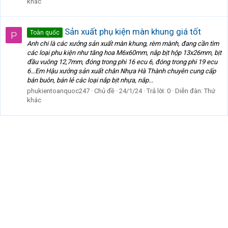
khác
Sản xuất phụ kiện màn khung giá tốt
Toàn quốc
P
Anh chi là các xưởng sản xuất màn khung, rèm mành, đang cần tìm
các loại phu kiện như tăng hoa M6x60mm, nắp bịt hộp 13x26mm, bịt
đầu vuông 12,7mm, đóng trong phi 16 ecu 6, đóng trong phi 19 ecu
6…Em Hậu xưởng sản xuất chân Nhựa Hà Thành chuyên cung cấp
bán buôn, bán lẻ các loại nắp bịt nhựa, nắp...
phukientoanquoc247
Chủ đề
24/1/24
Trả lời: 0
Diễn đàn:
Thứ
khác