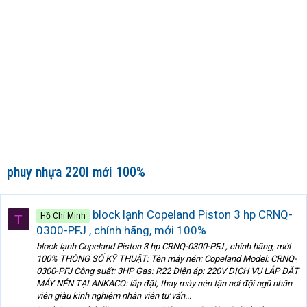
phuy nhựa 220l mới 100%
block lạnh Copeland Piston 3 hp CRNQ-
Hồ Chí Minh
T
0300-PFJ , chính hãng, mới 100%
block lạnh Copeland Piston 3 hp CRNQ-0300-PFJ , chính hãng, mới
100% THÔNG SỐ KỸ THUẬT: Tên máy nén: Copeland Model: CRNQ-
0300-PFJ Công suất: 3HP Gas: R22 Điện áp: 220V DỊCH VỤ LẮP ĐẶT
MÁY NÉN TẠI ANKACO: lắp đặt, thay máy nén tận nơi đội ngũ nhân
viên giàu kinh nghiệm nhân viên tư vấn...