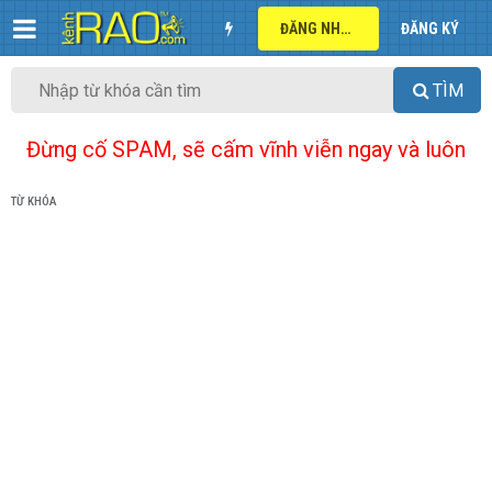
ĐĂNG NHẬP
ĐĂNG KÝ
TÌM
Đừng cố SPAM, sẽ cấm vĩnh viễn ngay và luôn
TỪ KHÓA