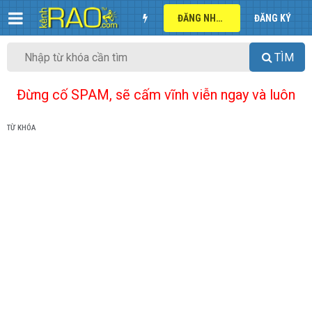
ĐĂNG NHẬP
ĐĂNG KÝ
TÌM
Đừng cố SPAM, sẽ cấm vĩnh viễn ngay và luôn
TỪ KHÓA