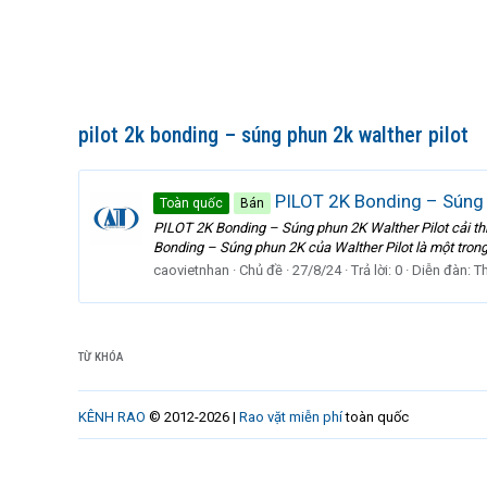
pilot 2k bonding – súng phun 2k walther pilot
PILOT 2K Bonding – Súng ph
Toàn quốc
Bán
PILOT 2K Bonding – Súng phun 2K Walther Pilot cải th
Bonding – Súng phun 2K của Walther Pilot là một trong n
caovietnhan
Chủ đề
27/8/24
Trả lời: 0
Diễn đàn:
T
TỪ KHÓA
KÊNH RAO
© 2012-2026 |
Rao vặt miễn phí
toàn quốc