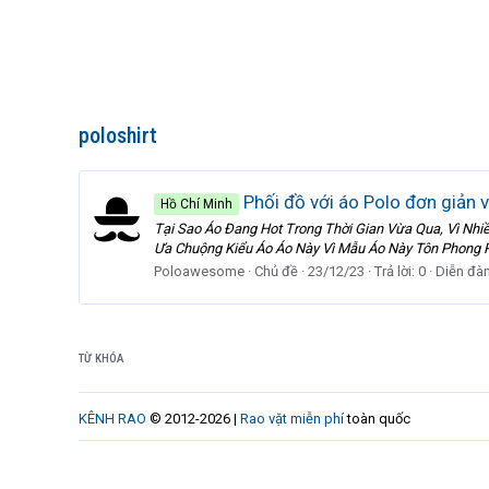
poloshirt
Phối đồ với áo Polo đơn giản 
Hồ Chí Minh
Tại Sao Áo Đang Hot Trong Thời Gian Vừa Qua, Vì N
Ưa Chuộng Kiểu Áo Áo Này Vì Mẫu Áo Này Tôn Phong R
Poloawesome
Chủ đề
23/12/23
Trả lời: 0
Diễn đà
TỪ KHÓA
KÊNH RAO
© 2012-2026 |
Rao vặt miễn phí
toàn quốc