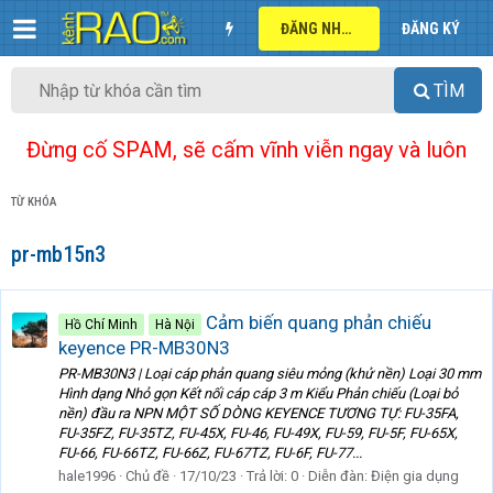
ĐĂNG NHẬP
ĐĂNG KÝ
TÌM
Đừng cố SPAM, sẽ cấm vĩnh viễn ngay và luôn
TỪ KHÓA
pr-mb15n3
Cảm biến quang phản chiếu
Hồ Chí Minh
Hà Nội
keyence PR-MB30N3
PR-MB30N3 | Loại cáp phản quang siêu mỏng (khử nền) Loại 30 mm
Hình dạng Nhỏ gọn Kết nối cáp cáp 3 m Kiểu Phản chiếu (Loại bỏ
nền) đầu ra NPN MỘT SỐ DÒNG KEYENCE TƯƠNG TỰ: FU-35FA,
FU-35FZ, FU-35TZ, FU-45X, FU-46, FU-49X, FU-59, FU-5F, FU-65X,
FU-66, FU-66TZ, FU-66Z, FU-67TZ, FU-6F, FU-77...
hale1996
Chủ đề
17/10/23
Trả lời: 0
Diễn đàn:
Điện gia dụng