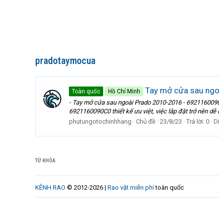
pradotaymocua
Tay mở cửa sau ng
Toàn quốc
Hồ Chí Minh
- Tay mở cửa sau ngoài Prado 2010-2016 - 6921160090C
6921160090C0 thiết kế ưu việt, việc lắp đặt trở nên dễ 
phutungotochinhhang
Chủ đề
23/8/23
Trả lời: 0
D
TỪ KHÓA
KÊNH RAO
© 2012-2026 |
Rao vặt miễn phí
toàn quốc