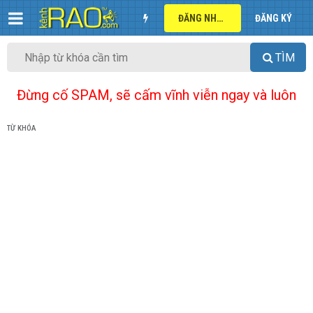
ĐĂNG NHẬP
ĐĂNG KÝ
TÌM
Đừng cố SPAM, sẽ cấm vĩnh viễn ngay và luôn
TỪ KHÓA