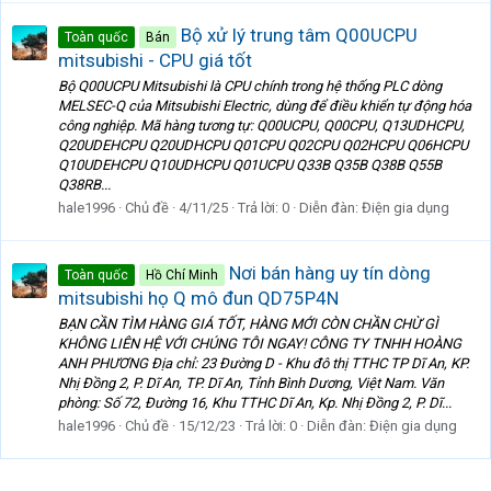
Bộ xử lý trung tâm Q00UCPU
Toàn quốc
Bán
mitsubishi - CPU giá tốt
Bộ Q00UCPU Mitsubishi là CPU chính trong hệ thống PLC dòng
MELSEC-Q của Mitsubishi Electric, dùng để điều khiển tự động hóa
công nghiệp. Mã hàng tương tự: Q00UCPU, Q00CPU, Q13UDHCPU,
Q20UDEHCPU Q20UDHCPU Q01CPU Q02CPU Q02HCPU Q06HCPU
Q10UDEHCPU Q10UDHCPU Q01UCPU Q33B Q35B Q38B Q55B
Q38RB...
hale1996
Chủ đề
4/11/25
Trả lời: 0
Diễn đàn:
Điện gia dụng
Nơi bán hàng uy tín dòng
Toàn quốc
Hồ Chí Minh
mitsubishi họ Q mô đun QD75P4N
BẠN CẦN TÌM HÀNG GIÁ TỐT, HÀNG MỚI CÒN CHẦN CHỪ GÌ
KHÔNG LIÊN HỆ VỚI CHÚNG TÔI NGAY! CÔNG TY TNHH HOÀNG
ANH PHƯƠNG Địa chỉ: 23 Đường D - Khu đô thị TTHC TP Dĩ An, KP.
Nhị Đồng 2, P. Dĩ An, TP. Dĩ An, Tỉnh Bình Dương, Việt Nam. Văn
phòng: Số 72, Đường 16, Khu TTHC Dĩ An, Kp. Nhị Đồng 2, P. Dĩ...
hale1996
Chủ đề
15/12/23
Trả lời: 0
Diễn đàn:
Điện gia dụng