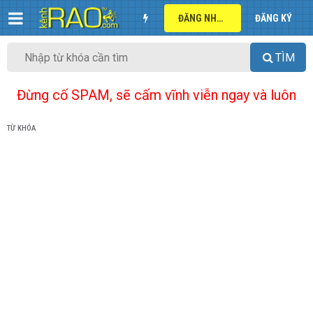
ĐĂNG NHẬP
ĐĂNG KÝ
TÌM
Đừng cố SPAM, sẽ cấm vĩnh viễn ngay và luôn
TỪ KHÓA