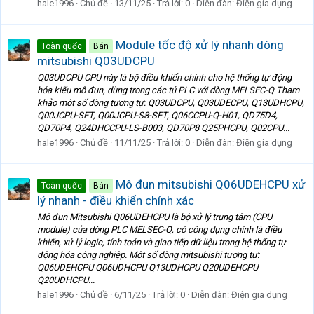
hale1996
Chủ đề
13/11/25
Trả lời: 0
Diễn đàn:
Điện gia dụng
Module tốc độ xử lý nhanh dòng
Toàn quốc
Bán
mitsubishi Q03UDCPU
Q03UDCPU CPU này là bộ điều khiển chính cho hệ thống tự động
hóa kiểu mô đun, dùng trong các tủ PLC với dòng MELSEC-Q Tham
khảo một số dòng tương tự: Q03UDCPU, Q03UDECPU, Q13UDHCPU,
Q00JCPU-SET, Q00JCPU-S8-SET, Q06CCPU-Q-H01, QD75D4,
QD70P4, Q24DHCCPU-LS-B003, QD70P8 Q25PHCPU, Q02CPU...
hale1996
Chủ đề
11/11/25
Trả lời: 0
Diễn đàn:
Điện gia dụng
Mô đun mitsubishi Q06UDEHCPU xử
Toàn quốc
Bán
lý nhanh - điều khiển chính xác
Mô đun Mitsubishi Q06UDEHCPU là bộ xử lý trung tâm (CPU
module) của dòng PLC MELSEC-Q, có công dụng chính là điều
khiển, xử lý logic, tính toán và giao tiếp dữ liệu trong hệ thống tự
động hóa công nghiệp. Một số dòng mitsubishi tương tự:
Q06UDEHCPU Q06UDHCPU Q13UDHCPU Q20UDEHCPU
Q20UDHCPU...
hale1996
Chủ đề
6/11/25
Trả lời: 0
Diễn đàn:
Điện gia dụng