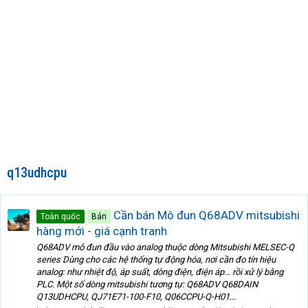
q13udhcpu
Cần bán Mô đun Q68ADV mitsubishi
Toàn quốc
Bán
hàng mới - giá cạnh tranh
Q68ADV mô đun đầu vào analog thuộc dòng Mitsubishi MELSEC-Q
series Dùng cho các hệ thống tự động hóa, nơi cần đo tín hiệu
analog: như nhiệt độ, áp suất, dòng điện, điện áp… rồi xử lý bằng
PLC. Một số dòng mitsubishi tương tự: Q68ADV Q68DAIN
Q13UDHCPU, QJ71E71-100-F10, Q06CCPU-Q-H01...