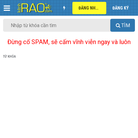
ĐĂNG NHẬP
ĐĂNG KÝ
TÌM
Đừng cố SPAM, sẽ cấm vĩnh viễn ngay và luôn
TỪ KHÓA