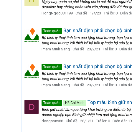
Ngày nay, quán cà phê không chỉ là nơi để mọi người đ
deadline hay những nhân viên văn phòng đến để thư giã
HongNgoc081199
Chủ đề
1/4/23
Trả lời: 0
Diễn đ
Bạn nhất định phải chọn bộ bình
Toàn quốc
Bộ bình ly thuỷ tinh làm quà tặng khai trương, bạn lựa 
tang khai truong Với thiết kế bộ bốn ly hoặc bộ sáu ly, 
Phạm Minh Sang
Chủ đề
23/2/21
Trả lời: 0
Diễn đ
Bạn nhất định phải chọn bộ bình
Toàn quốc
Bộ bình ly thuỷ tinh làm quà tặng khai trương, bạn lựa 
tang khai truong Với thiết kế bộ bốn ly hoặc bộ sáu ly, 
Phạm Minh Sang
Chủ đề
23/2/21
Trả lời: 0
Diễn đ
Top mẫu bình giữ nh
Toàn quốc
Hồ Chí Minh
D
Bình giữ nhiệt làm quà tặng khai trương,ưu điểm từ b
doanh nghiệp bạn Bình giữ nhiệt làm quà tặng khai trươn
dongsonv88
Chủ đề
28/1/21
Trả lời: 0
Diễn đàn:
D