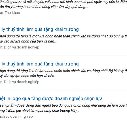
ến uống nước và nói chuyện với nhau. Mô hình quán cà phê ngày nay còn là điểm
n tìm ý tưởng hoàn thành công việc. Do vậy, quà tặng...
àn:
Thứ khác
 ly thuỷ tinh làm quà tặng khai trương
chọn dùng để tặng là một lựa chọn hoàn toàn chính xác và đúng nhất Bộ bình ly thu
tuỳ vào sự lựa chọn của bạn và bên...
àn:
Dịch vụ doanh nghiệp
 ly thuỷ tinh làm quà tặng khai trương
chọn dùng để tặng là một lựa chọn hoàn toàn chính xác và đúng nhất Bộ bình ly thu
tuỳ vào sự lựa chọn của bạn và bên...
àn:
Dịch vụ doanh nghiệp
iệt in logo quà tặng được doanh nghiệp chọn lựa
ộ sản phẫm được đông đảo người tiêu dùng lựa chọn củng như dùng để làm quà tặ
g || Binh giu nhiet lam qua tang khai truong Hãy...
ịch vụ doanh nghiệp