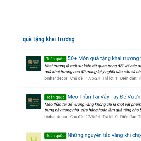
quà tặng khai trương
50+ Món quà tặng khai trương ý
Toàn quốc
Khai trương là một sự kiện rất quan trọng đối với cá
quà khai trương nào để mang lại ý nghĩa sâu sắc và chú
binhandecor
Chủ đề
17/6/24
Trả lời: 1
Diễn đàn:
T
Mèo Thần Tài Vẫy Tay Đế Vương
Toàn quốc
Mèo thần tài đế vương vàng không chỉ là một vật phẩm 
trưng bày trong nhà, cửa hàng hoặc làm quà tặng cho b
binhandecor
Chủ đề
17/6/24
Trả lời: 0
Diễn đàn:
T
Những nguyên tắc vàng khi chọn
Toàn quốc
H