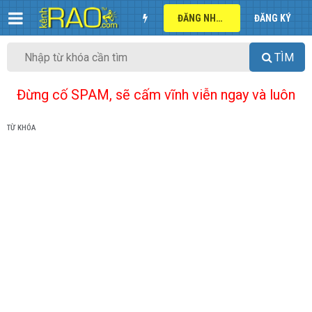
ĐĂNG NHẬP
ĐĂNG KÝ
TÌM
Đừng cố SPAM, sẽ cấm vĩnh viễn ngay và luôn
TỪ KHÓA