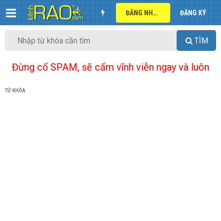
ĐĂNG NHẬP
ĐĂNG KÝ
TÌM
Đừng cố SPAM, sẽ cấm vĩnh viễn ngay và luôn
TỪ KHÓA