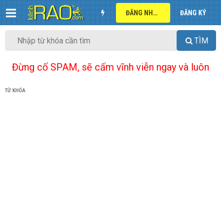
ĐĂNG NHẬP
ĐĂNG KÝ
TÌM
Đừng cố SPAM, sẽ cấm vĩnh viễn ngay và luôn
TỪ KHÓA