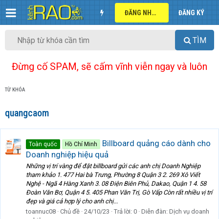
ĐĂNG NHẬP
ĐĂNG KÝ
TÌM
Đừng cố SPAM, sẽ cấm vĩnh viễn ngay và luôn
TỪ KHÓA
quangcaom
Billboard quảng cáo dành cho
Toàn quốc
Hồ Chí Minh
Doanh nghiệp hiệu quả
Những vị trí vàng để đặt billboard gửi các anh chị Doanh Nghiệp
tham khảo 1. 477 Hai bà Trưng, Phường 8 Quận 3 2. 269 Xô Viết
Nghệ - Ngã 4 Hàng Xanh 3. 08 Điện Biên Phủ, Dakao, Quận 1 4. 58
Đoàn Văn Bơ, Quận 4 5. 405 Phan Văn Trị, Gò Vấp Còn rất nhiều vị trí
đẹp và giá cả hợp lý cho anh chị...
toannuc08
Chủ đề
24/10/23
Trả lời: 0
Diễn đàn:
Dịch vụ doanh