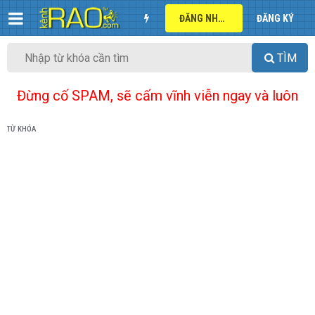
ĐĂNG NHẬP
ĐĂNG KÝ
TÌM
Đừng cố SPAM, sẽ cấm vĩnh viễn ngay và luôn
TỪ KHÓA