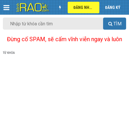
ĐĂNG NHẬP
ĐĂNG KÝ
TÌM
Đừng cố SPAM, sẽ cấm vĩnh viễn ngay và luôn
TỪ KHÓA