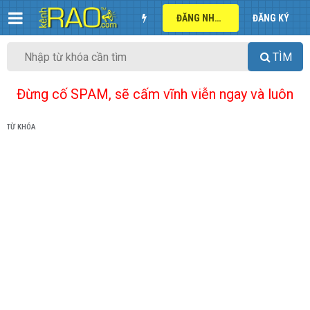
ĐĂNG NHẬP
ĐĂNG KÝ
TÌM
Đừng cố SPAM, sẽ cấm vĩnh viễn ngay và luôn
TỪ KHÓA