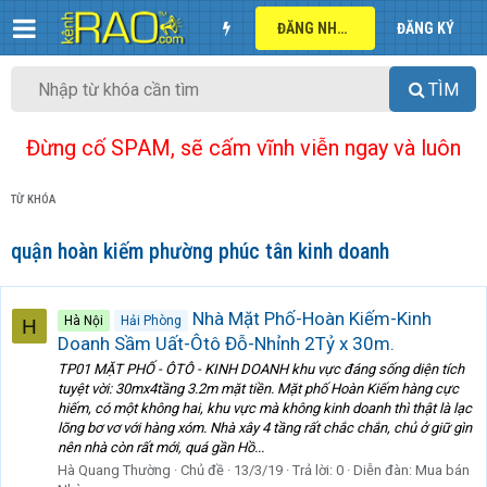
ĐĂNG NHẬP
ĐĂNG KÝ
TÌM
Đừng cố SPAM, sẽ cấm vĩnh viễn ngay và luôn
TỪ KHÓA
quận hoàn kiếm phường phúc tân kinh doanh
Nhà Mặt Phố-Hoàn Kiếm-Kinh
Hà Nội
Hải Phòng
H
Doanh Sầm Uất-Ôtô Đỗ-Nhỉnh 2Tỷ x 30m.
TP01 MẶT PHỐ - ÔTÔ - KINH DOANH khu vực đáng sống diện tích
tuyệt vời: 30mx4tầng 3.2m mặt tiền. Mặt phố Hoàn Kiếm hàng cực
hiếm, có một không hai, khu vực mà không kinh doanh thì thật là lạc
lõng bơ vơ với hàng xóm. Nhà xây 4 tầng rất chắc chắn, chủ ở giữ gìn
nên nhà còn rất mới, quá gần Hồ...
Hà Quang Thường
Chủ đề
13/3/19
Trả lời: 0
Diễn đàn:
Mua bán