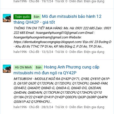
hale1996
Chủ đề
19/7/24
Trả lời: 0
Diễn đàn:
Điện gia dụng
Mô đun mitsubishi bảo hành 12
Toàn quốc
Bán
tháng QH42P - giá tốt
THÔNG TIN CHI TIẾT MUA HÀNG: Ms. Hà: 0931 222 685 Zalo : 0931
222 685 Email : hoanganhphuong010@gmail.com Email :
hoanganhphuongvietnam@gmail.com Website:
https://dientudonghoacongngiep.blogspot.com/ Địa chỉ: 23 Đường D
- Khu đô thị TTHC TP Dĩ An, KP. Nhị Đồng 2, P. Dĩ An, TP. Dĩ An...
hale1996
Chủ đề
13/5/24
Trả lời: 0
Diễn đàn:
Điện gia dụng
Hoàng Anh Phương cung cấp
Hồ Chí Minh
Bán
mitsubishi mô đun ngõ ra QY42P
MITSUBISHI - MODULE NGÕ RA QY42P QY71, QY80, QY81P, Q61P-
D, Q61SP, Q62P, Q172CPUN, Q172DCPU, Q172HCPU, Q64AD-FAM,
QD64D2, QA6ADP, Q68AD-G, Q66DA-G, Q66AD-DG, Q62DAN,
Q64DAN, Q68DAVN, Q173CPUN Q173DCPU Q173HCPU QY10
QY18A QY22 QY40P QY41P QY42P Q00CPU Q63P Q63RP Q64PN
QS061P-A2 Q12PRHCPU...
hale1996
Chủ đề
28/3/24
Trả lời: 0
Diễn đàn:
Điện gia dụng