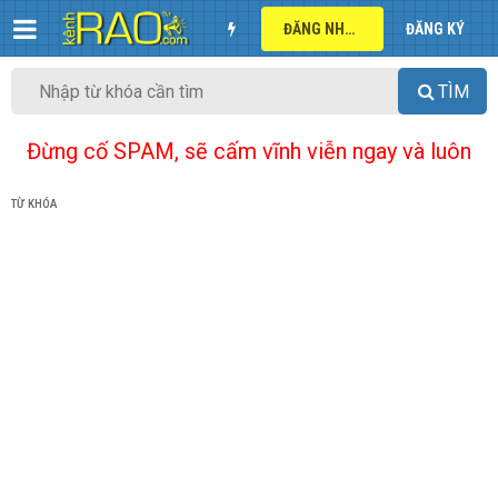
ĐĂNG NHẬP
ĐĂNG KÝ
TÌM
Đừng cố SPAM, sẽ cấm vĩnh viễn ngay và luôn
TỪ KHÓA