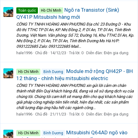
Ngõ ra Transistor (Sink)
Toàn quốc
Hồ Chí Minh
QY41P Mitsubishi hàng mới
CÔNG TY TNHH HOÀNG ANH PHƯƠNG Địa chỉ: 23 Đường D - Khu
đô thị TTHC TP Dĩ An, KP. Nhị Đồng 2, P. Dĩ An, TP. Dĩ An, Tỉnh Bình
Dương, Việt Nam. Văn phòng: Số 72, Đường 16, Khu TTHC Dĩ An, Kp.
Nhị Đồng 2, P. Dĩ An, TP. Dĩ An, Tỉnh Bình Dương Ms Hà H/P:
0931222685 Zalo: 0931222685 Mail...
hale1996
Chủ đề
14/12/23
Trả lời: 0
Diễn đàn:
Điện gia dụng
Module mở rộng QH42P - BH
Hồ Chí Minh
Bình Dương
12 tháng - chính hiệu mitsubishi electric
CÔNG TY TNHH HOÀNG ANH PHƯƠNG xin gửi lời cảm ơn chân
thành nhất đến Quý khách hàng đã, đang và sẽ sử dụng dịch vụ của
chúng tôi. Chúng tôi cam kết sẽ mang đến cho quý khách hàng các
giải pháp công nghiệp tiên tiến nhất, hiện đại nhất, các sản phẩm
chất lượng đáp ứng hầu hết các ngành công...
hale1996
Chủ đề
21/11/23
Trả lời: 0
Diễn đàn:
Điện gia dụng
Mitsubishi Q64AD ngõ vào
Hồ Chí Minh
Bình Dương