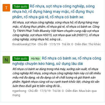
Rổ nhựa, sọt nhựa công nghiệp, sóng
Toàn quốc
nhựa hở, rổ đựng hàng may mặc, rổ đựng thực
phẩm, rổ nhựa giá rẻ, rổ nhựa có bánh xe.
Rổ nhựa, sọt nhựa công nghiệp, sóng nhựa hở, rổ đựng hàng may
mặc, rổ đựng thực phẩm, rổ nhựa giá rẻ, rổ nhựa có bánh xe. Công
Ty TNHH Phát Triển Bluesky Việt Nam chuyên cung cấp sọt nhựa
công nghiệp, sọt nhựa HS015, sọt nhựa quai sắt (HS011), rổ nhựa
công nghiệp, sóng nhựa hở, sóng cá...
thoabluesky2704
Chủ đề
17/5/19
Trả lời: 0
Diễn đàn:
Thứ khác
Rổ nhựa có bánh xe, rổ nhựa công
Toàn quốc
Hà Nội
N
nghiệp chuyên kéo hàng, sử dụng lâu dài
Rổ nhựa có bánh xe dùng trong nhà máy, xưởng sản xuất, rổ nhựa
công nghiệp Rổ nhựa, sóng nhựa công nghiệp hiện này có rất nhiều
mẫu mã đa dạng, và đa dạng cả về chất lượng và giá thành sản
phẩm. Ngành nhựa cùng với sự cạnh tranh khốc liệt, chúng tôi vẫn
luôn theo đuổi giá trị bền vững đó là...
nganhong
Chủ đề
17/5/19
Trả lời: 0
Diễn đàn:
Mua bán qua
mạng