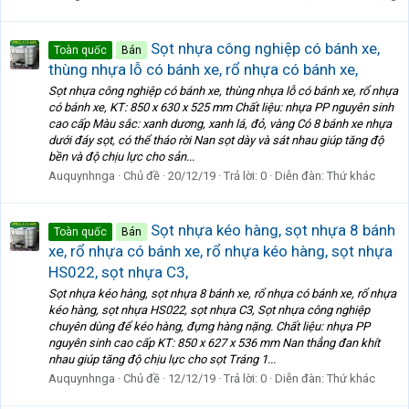
Sọt nhựa công nghiệp có bánh xe,
Toàn quốc
Bán
thùng nhựa lỗ có bánh xe, rổ nhựa có bánh xe,
Sọt nhựa công nghiệp có bánh xe, thùng nhựa lỗ có bánh xe, rổ nhựa
có bánh xe, KT: 850 x 630 x 525 mm Chất liệu: nhựa PP nguyên sinh
cao cấp Màu sắc: xanh dương, xanh lá, đỏ, vàng Có 8 bánh xe nhựa
dưới đáy sọt, có thể tháo rời Nan sọt dày và sát nhau giúp tăng độ
bền và độ chịu lực cho sản...
Auquynhnga
Chủ đề
20/12/19
Trả lời: 0
Diễn đàn:
Thứ khác
Sọt nhựa kéo hàng, sọt nhựa 8 bánh
Toàn quốc
Bán
xe, rổ nhựa có bánh xe, rổ nhựa kéo hàng, sọt nhựa
HS022, sọt nhựa C3,
Sọt nhựa kéo hàng, sọt nhựa 8 bánh xe, rổ nhựa có bánh xe, rổ nhựa
kéo hàng, sọt nhựa HS022, sọt nhựa C3, Sọt nhựa công nghiệp
chuyên dùng để kéo hàng, đựng hàng nặng. Chất liệu: nhựa PP
nguyên sinh cao cấp KT: 850 x 627 x 536 mm Nan thẳng đan khít
nhau giúp tăng độ chịu lực cho sọt Tráng 1...
Auquynhnga
Chủ đề
12/12/19
Trả lời: 0
Diễn đàn:
Thứ khác