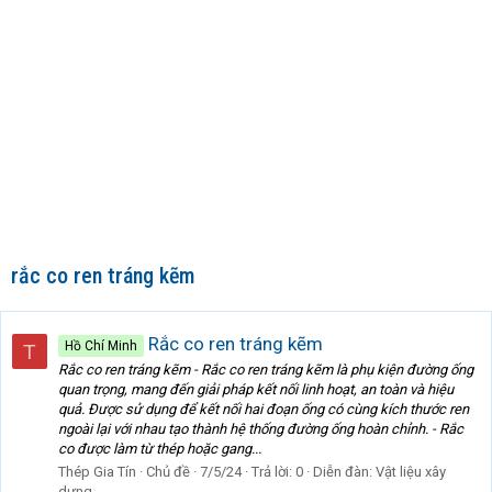
rắc co ren tráng kẽm
Rắc co ren tráng kẽm
Hồ Chí Minh
T
Rắc co ren tráng kẽm - Rắc co ren tráng kẽm là phụ kiện đường ống
quan trọng, mang đến giải pháp kết nối linh hoạt, an toàn và hiệu
quả. Được sử dụng để kết nối hai đoạn ống có cùng kích thước ren
ngoài lại với nhau tạo thành hệ thống đường ống hoàn chỉnh. - Rắc
co được làm từ thép hoặc gang...
Thép Gia Tín
Chủ đề
7/5/24
Trả lời: 0
Diễn đàn:
Vật liệu xây
dựng