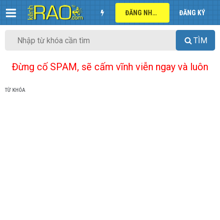
ĐĂNG NHẬP
ĐĂNG KÝ
TÌM
Đừng cố SPAM, sẽ cấm vĩnh viễn ngay và luôn
TỪ KHÓA