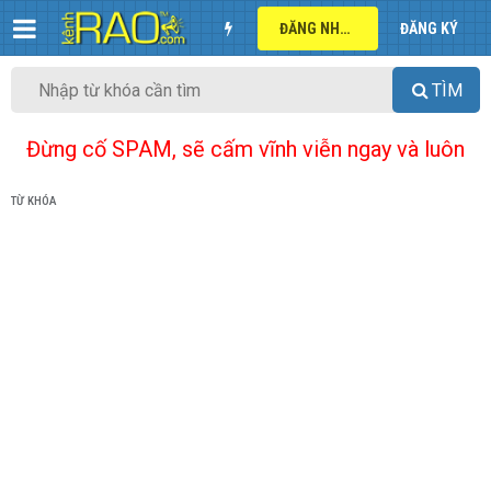
ĐĂNG NHẬP
ĐĂNG KÝ
TÌM
Đừng cố SPAM, sẽ cấm vĩnh viễn ngay và luôn
TỪ KHÓA