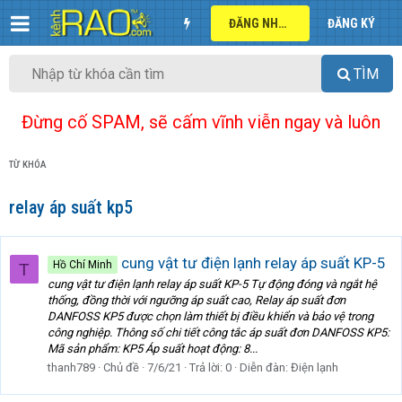
ĐĂNG NHẬP
ĐĂNG KÝ
TÌM
Đừng cố SPAM, sẽ cấm vĩnh viễn ngay và luôn
TỪ KHÓA
relay áp suất kp5
cung vật tư điện lạnh relay áp suất KP-5
Hồ Chí Minh
T
cung vật tư điện lạnh relay áp suất KP-5 Tự động đóng và ngắt hệ
thống, đồng thời với ngưỡng áp suất cao, Relay áp suất đơn
DANFOSS KP5 được chọn làm thiết bị điều khiển và bảo vệ trong
công nghiệp. Thông số chi tiết công tắc áp suất đơn DANFOSS KP5:
Mã sản phẩm: KP5 Áp suất hoạt động: 8...
thanh789
Chủ đề
7/6/21
Trả lời: 0
Diễn đàn:
Điện lạnh