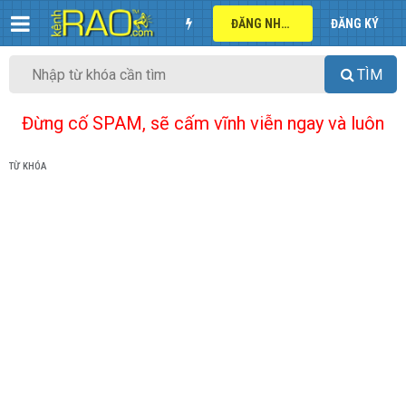
ĐĂNG NHẬP
ĐĂNG KÝ
TÌM
Đừng cố SPAM, sẽ cấm vĩnh viễn ngay và luôn
TỪ KHÓA