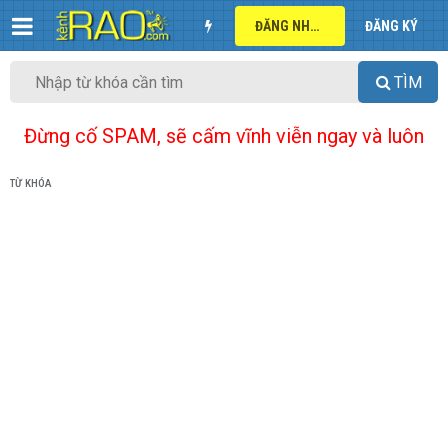
ĐĂNG NHẬP
ĐĂNG KÝ
TÌM
Đừng cố SPAM, sẽ cấm vĩnh viễn ngay và luôn
TỪ KHÓA