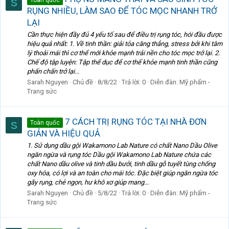
S
RỤNG NHIỀU, LÀM SAO ĐỂ TÓC MỌC NHANH TRỞ
LẠI
Cần thực hiện đầy đủ 4 yếu tố sau để điều trị rụng tóc, hói đầu được
hiệu quả nhất: 1. Về tinh thần: giải tỏa căng thẳng, stress bởi khi tâm
lý thoải mái thì cơ thể mới khỏe mạnh trải nền cho tóc mọc trở lại. 2.
Chế độ tập luyện: Tập thể dục để cơ thể khỏe mạnh tinh thần cũng
phấn chấn trở lại...
Sarah Nguyen
Chủ đề
8/8/22
Trả lời: 0
Diễn đàn:
Mỹ phẩm -
Trang sức
7 CÁCH TRỊ RỤNG TÓC TẠI NHÀ ĐƠN
Toàn quốc
S
GIẢN VÀ HIỆU QUẢ
1. Sử dụng dầu gội Wakamono Lab Nature có chất Nano Dầu Olive
ngăn ngừa và rụng tóc Dầu gội Wakamono Lab Nature chứa các
chất Nano dầu olive và tinh dầu bưởi, tinh dầu gỗ tuyết tùng chống
oxy hóa, có lợi và an toàn cho mái tóc. Đặc biệt giúp ngăn ngừa tóc
gãy rụng, chẻ ngọn, hư khô xơ giúp mang...
Sarah Nguyen
Chủ đề
5/8/22
Trả lời: 0
Diễn đàn:
Mỹ phẩm -
Trang sức