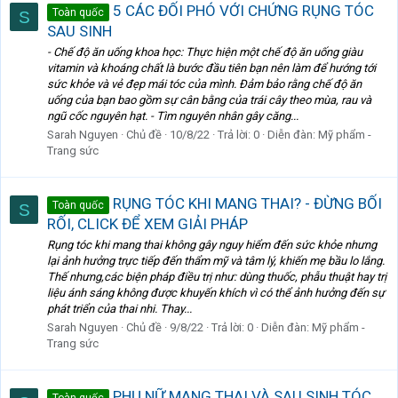
5 CÁC ĐỐI PHÓ VỚI CHỨNG RỤNG TÓC
Toàn quốc
S
SAU SINH
- Chế độ ăn uống khoa học: Thực hiện một chế độ ăn uống giàu
vitamin và khoáng chất là bước đầu tiên bạn nên làm để hướng tới
sức khỏe và vẻ đẹp mái tóc của mình. Đảm bảo rằng chế độ ăn
uống của bạn bao gồm sự cân bằng của trái cây theo mùa, rau và
ngũ cốc nguyên hạt. - Tìm nguyên nhân gây căng...
Sarah Nguyen
Chủ đề
10/8/22
Trả lời: 0
Diễn đàn:
Mỹ phẩm -
Trang sức
RỤNG TÓC KHI MANG THAI? - ĐỪNG BỐI
Toàn quốc
S
RỐI, CLICK ĐỂ XEM GIẢI PHÁP
Rụng tóc khi mang thai không gây nguy hiểm đến sức khỏe nhưng
lại ảnh hưởng trực tiếp đến thẩm mỹ và tâm lý, khiến mẹ bầu lo lắng.
Thế nhưng,các biện pháp điều trị như: dùng thuốc, phẫu thuật hay trị
liệu ánh sáng không được khuyến khích vì có thể ảnh hưởng đến sự
phát triển của thai nhi. Thay...
Sarah Nguyen
Chủ đề
9/8/22
Trả lời: 0
Diễn đàn:
Mỹ phẩm -
Trang sức
PHỤ NỮ MANG THAI VÀ SAU SINH TÓC
Toàn quốc