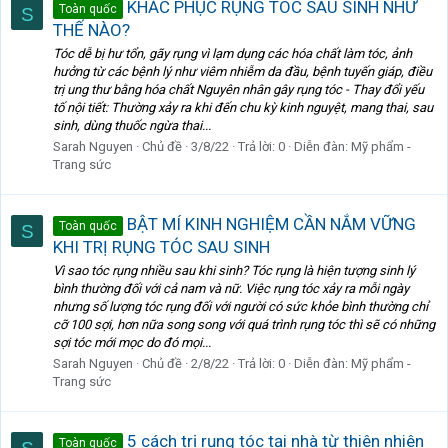
KHẮC PHỤC RỤNG TÓC SAU SINH NHƯ
Toàn quốc
S
THẾ NÀO?
Tóc dễ bị hư tổn, gãy rụng vì lạm dụng các hóa chất làm tóc, ảnh
hưởng từ các bệnh lý như viêm nhiễm da đầu, bệnh tuyến giáp, điều
trị ung thư bằng hóa chất Nguyên nhân gây rụng tóc - Thay đổi yếu
tố nội tiết: Thường xảy ra khi đến chu kỳ kinh nguyệt, mang thai, sau
sinh, dùng thuốc ngừa thai...
Sarah Nguyen
Chủ đề
3/8/22
Trả lời: 0
Diễn đàn:
Mỹ phẩm -
Trang sức
BẬT MÍ KINH NGHIỆM CẦN NẮM VỮNG
Toàn quốc
S
KHI TRỊ RỤNG TÓC SAU SINH
Vì sao tóc rụng nhiều sau khi sinh? Tóc rụng là hiện tượng sinh lý
bình thường đối với cả nam và nữ. Việc rụng tóc xảy ra mỗi ngày
nhưng số lượng tóc rụng đối với người có sức khỏe bình thường chỉ
cỡ 100 sợi, hơn nữa song song với quá trình rụng tóc thì sẽ có những
sợi tóc mới mọc do đó mọi...
Sarah Nguyen
Chủ đề
2/8/22
Trả lời: 0
Diễn đàn:
Mỹ phẩm -
Trang sức
5 cách trị rụng tóc tại nhà từ thiên nhiên
Toàn quốc