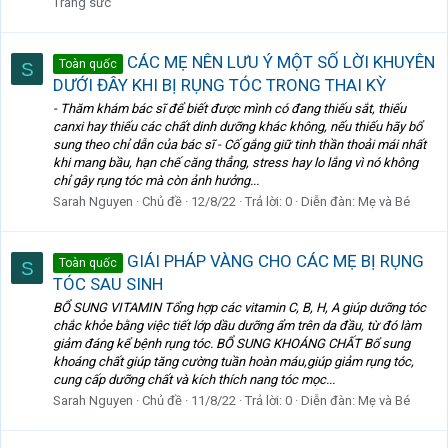
Trang sức
CÁC MẸ NÊN LƯU Ý MỘT SỐ LỜI KHUYÊN
Toàn quốc
S
DƯỚI ĐÂY KHI BỊ RỤNG TÓC TRONG THAI KỲ
- Thăm khám bác sĩ để biết được mình có đang thiếu sắt, thiếu
canxi hay thiếu các chất dinh dưỡng khác không, nếu thiếu hãy bổ
sung theo chỉ dẫn của bác sĩ - Cố gắng giữ tinh thần thoải mái nhất
khi mang bầu, hạn chế căng thẳng, stress hay lo lắng vì nó không
chỉ gây rụng tóc mà còn ảnh hưởng...
Sarah Nguyen
Chủ đề
12/8/22
Trả lời: 0
Diễn đàn:
Mẹ và Bé
GIÁI PHÁP VÀNG CHO CÁC MẸ BỊ RỤNG
Toàn quốc
S
TÓC SAU SINH
BỔ SUNG VITAMIN Tổng hợp các vitamin C, B, H, A giúp dưỡng tóc
chắc khỏe bằng việc tiết lớp dầu dưỡng ẩm trên da đầu, từ đó làm
giảm đáng kể bệnh rụng tóc. BỔ SUNG KHOÁNG CHẤT Bổ sung
khoáng chất giúp tăng cường tuần hoàn máu,giúp giảm rụng tóc,
cung cấp dưỡng chất và kích thích nang tóc mọc...
Sarah Nguyen
Chủ đề
11/8/22
Trả lời: 0
Diễn đàn:
Mẹ và Bé