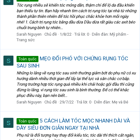
S
Tóc rụng nhiều sẽ khiến tóc mỏng dần, thậm chí để lộ da đầu khiến
bạn thiếu tự tin. Bạn hãy nhanh tìm cách trị rụng tóc tại nhà từ những
thành phần thiên nhiên để tóc hồi phục chắc khỏe hơn mỗi ngày
nhé! 1. Cách trị rụng tóc bằng dầu dừa Dầu dừa rất giàu các axit béo
chuỗi trung bình tự nhiên...
Sarah Nguyen
Chủ đề
1/8/22
Trả lời: 0
Diễn đàn:
Mỹ phẩm -
Trang sức
MẸO ĐỐI PHÓ VỚI CHỨNG RỤNG TÓC
Toàn quốc
S
SAU SINH
Những lo lắng về rụng tóc sau sinh thường giảm bớt do phụ nữ có xu
hướng dành nhiều thời gian để lấy lại thể lực và săn chắc cơ bắp.
Trong trường hợp tóc rụng quá nhiều khi chải hoặc gội đầu thì cũng
đừng lo lắng, vì rụng tóc sau sinh là bình thường. Để có thể khắc
phục điều này, bạn nên biết...
Sarah Nguyen
Chủ đề
29/7/22
Trả lời: 0
Diễn đàn:
Mẹ và Bé
5 CÁCH LÀM TÓC MỌC NHANH DÀI VÀ
Toàn quốc
S
DÀY SIÊU ĐƠN GIẢN NGAY TẠI NHÀ
Phụ nữ là đối tượng hay thay đổi kiểu tóc, tóc dài thì thích cắt ngắn,