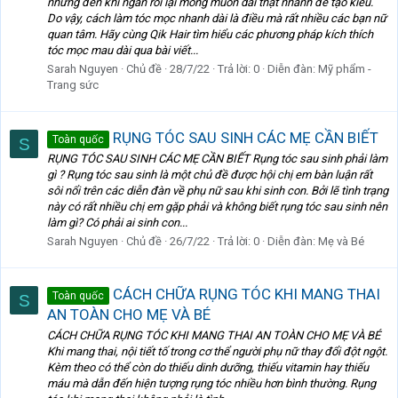
nhưng đến khi ngắn rồi lại mong muốn dài thật nhanh để tạo kiểu.
Do vậy, cách làm tóc mọc nhanh dài là điều mà rất nhiều các bạn nữ
quan tâm. Hãy cùng Qik Hair tìm hiểu các phương pháp kích thích
tóc mọc mau dài qua bài viết...
Sarah Nguyen
Chủ đề
28/7/22
Trả lời: 0
Diễn đàn:
Mỹ phẩm -
Trang sức
RỤNG TÓC SAU SINH CÁC MẸ CẦN BIẾT
Toàn quốc
S
RỤNG TÓC SAU SINH CÁC MẸ CẦN BIẾT Rụng tóc sau sinh phải làm
gì ? Rụng tóc sau sinh là một chủ đề được hội chị em bàn luận rất
sôi nổi trên các diễn đàn về phụ nữ sau khi sinh con. Bởi lẽ tình trạng
này có rất nhiều chị em gặp phải và không biết rụng tóc sau sinh nên
làm gì? Có phải ai sinh con...
Sarah Nguyen
Chủ đề
26/7/22
Trả lời: 0
Diễn đàn:
Mẹ và Bé
CÁCH CHỮA RỤNG TÓC KHI MANG THAI
Toàn quốc
S
AN TOÀN CHO MẸ VÀ BÉ
CÁCH CHỮA RỤNG TÓC KHI MANG THAI AN TOÀN CHO MẸ VÀ BÉ
Khi mang thai, nội tiết tố trong cơ thể người phụ nữ thay đổi đột ngột.
Kèm theo có thể còn do thiếu dinh dưỡng, thiếu vitamin hay thiếu
máu mà dẫn đến hiện tượng rụng tóc nhiều hơn bình thường. Rụng