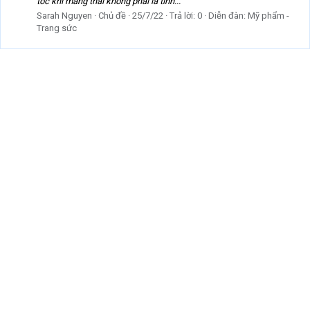
tóc khi mang thai không phải là tình...
Sarah Nguyen
Chủ đề
25/7/22
Trả lời: 0
Diễn đàn:
Mỹ phẩm -
Trang sức