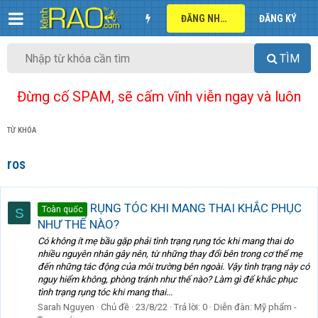
ĐĂNG NHẬP
ĐĂNG KÝ
TÌM
Đừng cố SPAM, sẽ cấm vĩnh viễn ngay và luôn
TỪ KHÓA
ros
RỤNG TÓC KHI MANG THAI KHẮC PHỤC
Toàn quốc
S
NHƯ THẾ NÀO?
Có không ít mẹ bầu gặp phải tình trạng rụng tóc khi mang thai do
nhiều nguyên nhân gây nên, từ những thay đổi bên trong cơ thể mẹ
đến những tác động của môi trường bên ngoài. Vậy tình trạng này có
nguy hiểm không, phòng tránh như thế nào? Làm gì để khắc phục
tình trạng rụng tóc khi mang thai...
Sarah Nguyen
Chủ đề
23/8/22
Trả lời: 0
Diễn đàn:
Mỹ phẩm -