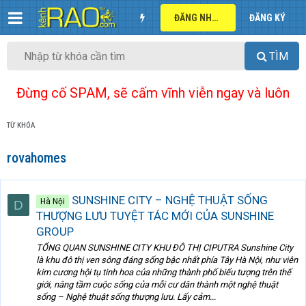
ĐĂNG NHẬP
ĐĂNG KÝ
TÌM
Đừng cố SPAM, sẽ cấm vĩnh viễn ngay và luôn
TỪ KHÓA
rovahomes
SUNSHINE CITY – NGHỆ THUẬT SỐNG
Hà Nội
D
THƯỢNG LƯU TUYỆT TÁC MỚI CỦA SUNSHINE
GROUP
TỔNG QUAN SUNSHINE CITY KHU ĐÔ THỊ CIPUTRA Sunshine City
là khu đô thị ven sông đáng sống bậc nhất phía Tây Hà Nội, như viên
kim cương hội tụ tinh hoa của những thành phố biểu tượng trên thế
giới, nâng tầm cuộc sống của mỗi cư dân thành một nghệ thuật
sống – Nghệ thuật sống thượng lưu. Lấy cảm...