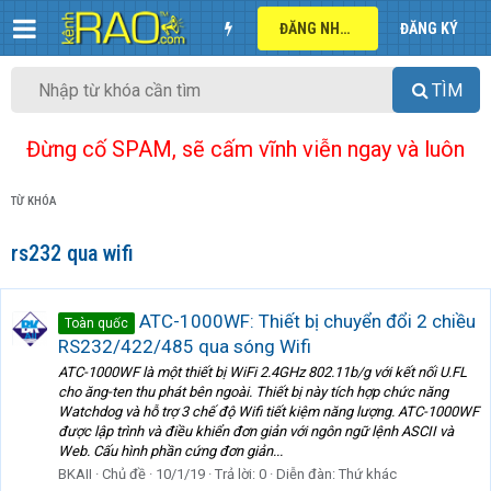
ĐĂNG NHẬP
ĐĂNG KÝ
TÌM
Đừng cố SPAM, sẽ cấm vĩnh viễn ngay và luôn
TỪ KHÓA
rs232 qua wifi
ATC-1000WF: Thiết bị chuyển đổi 2 chiều
Toàn quốc
RS232/422/485 qua sóng Wifi
ATC-1000WF là một thiết bị WiFi 2.4GHz 802.11b/g với kết nối U.FL
cho ăng-ten thu phát bên ngoài. Thiết bị này tích hợp chức năng
Watchdog và hỗ trợ 3 chế độ Wifi tiết kiệm năng lượng. ATC-1000WF
được lập trình và điều khiển đơn giản với ngôn ngữ lệnh ASCII và
Web. Cấu hình phần cứng đơn giản...
BKAII
Chủ đề
10/1/19
Trả lời: 0
Diễn đàn:
Thứ khác