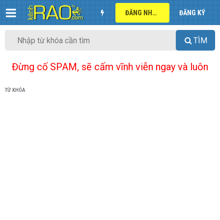
ĐĂNG NHẬP
ĐĂNG KÝ
TÌM
Đừng cố SPAM, sẽ cấm vĩnh viễn ngay và luôn
TỪ KHÓA