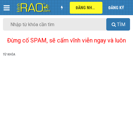
ĐĂNG NHẬP
ĐĂNG KÝ
TÌM
Đừng cố SPAM, sẽ cấm vĩnh viễn ngay và luôn
TỪ KHÓA