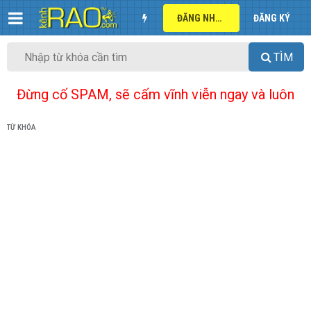
ĐĂNG NHẬP
ĐĂNG KÝ
TÌM
Đừng cố SPAM, sẽ cấm vĩnh viễn ngay và luôn
TỪ KHÓA