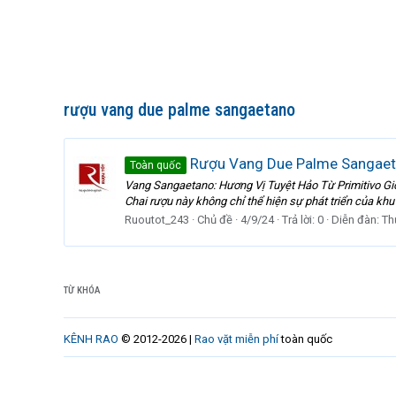
rượu vang due palme sangaetano
Rượu Vang Due Palme Sangae
Toàn quốc
Vang Sangaetano: Hương Vị Tuyệt Hảo Từ Primitivo Giớ
Chai rượu này không chỉ thể hiện sự phát triển của kh
Ruoutot_243
Chủ đề
4/9/24
Trả lời: 0
Diễn đàn:
Th
TỪ KHÓA
KÊNH RAO
© 2012-2026 |
Rao vặt miễn phí
toàn quốc