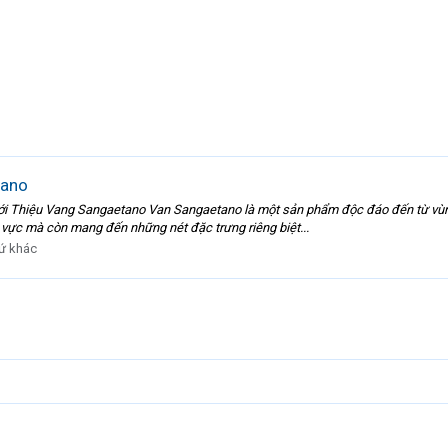
tano
i Thiệu Vang Sangaetano Van Sangaetano là một sản phẩm độc đáo đến từ vùng Ma
u vực mà còn mang đến những nét đặc trưng riêng biệt...
ứ khác