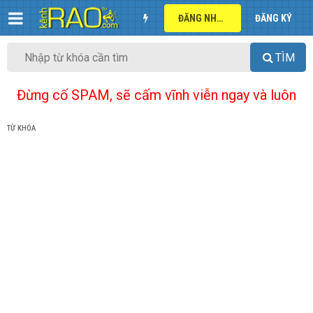
ĐĂNG NHẬP
ĐĂNG KÝ
TÌM
Đừng cố SPAM, sẽ cấm vĩnh viễn ngay và luôn
TỪ KHÓA