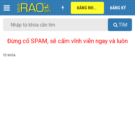
ĐĂNG NHẬP
ĐĂNG KÝ
TÌM
Đừng cố SPAM, sẽ cấm vĩnh viễn ngay và luôn
TỪ KHÓA