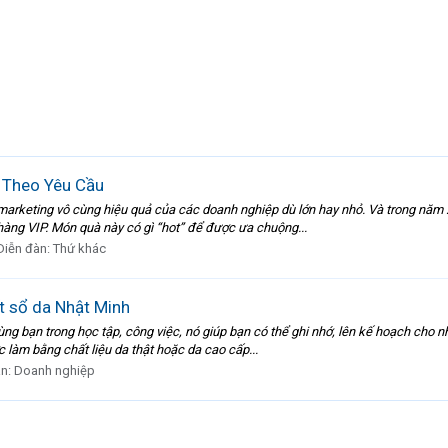
 Theo Yêu Cầu
marketing vô cùng hiệu quả của các doanh nghiệp dù lớn hay nhỏ. Và trong năm 
hàng VIP. Món quà này có gì “hot” để được ưa chuộng...
Diễn đàn:
Thứ khác
t sổ da Nhật Minh
ng bạn trong học tập, công việc, nó giúp bạn có thể ghi nhớ, lên kế hoạch cho n
 làm bằng chất liệu da thật hoặc da cao cấp...
àn:
Doanh nghiệp