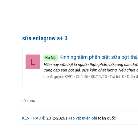
sữa enfagrow a+ 3
Kinh nghiệm phân biệt sữa bột thật
Hà Nội
L
Hiện nay sữa bột là nguồn thực phẩm bổ sung các dưỡng 
cung cấp sữa bột giả, sữa kém chất lượng. Nếu chưa có
LienNguyen8991
Chủ đề
30/11/20
Trả lời: 0
Diễn 
TỪ KHÓA
KÊNH RAO
© 2012-2026 |
Rao vặt miễn phí
toàn quốc