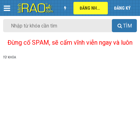
ĐĂNG NHẬP
ĐĂNG KÝ
TÌM
Đừng cố SPAM, sẽ cấm vĩnh viễn ngay và luôn
TỪ KHÓA