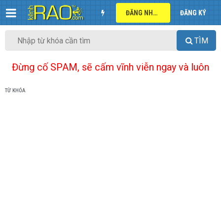
ĐĂNG NHẬP
ĐĂNG KÝ
TÌM
Đừng cố SPAM, sẽ cấm vĩnh viễn ngay và luôn
TỪ KHÓA