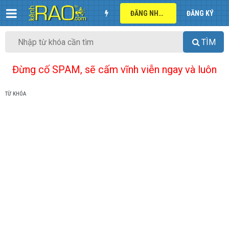
ĐĂNG NHẬP
ĐĂNG KÝ
TÌM
Đừng cố SPAM, sẽ cấm vĩnh viễn ngay và luôn
TỪ KHÓA