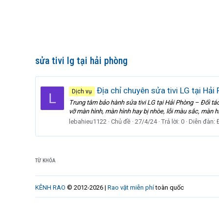
sửa tivi lg tại hải phòng
Địa chỉ chuyên sửa tivi LG tại Hải
Dịch vụ
L
Trung tâm bảo hành sửa tivi LG tại Hải Phòng – Đối tác
vỡ màn hình, màn hình hay bị nhòe, lỗi màu sắc, màn hìn
lebahieu1122
Chủ đề
27/4/24
Trả lời: 0
Diễn đàn:
TỪ KHÓA
KÊNH RAO
© 2012-2026 |
Rao vặt miễn phí
toàn quốc