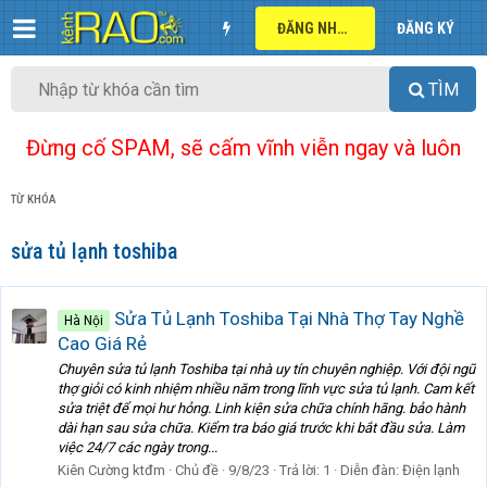
ĐĂNG NHẬP
ĐĂNG KÝ
TÌM
Đừng cố SPAM, sẽ cấm vĩnh viễn ngay và luôn
TỪ KHÓA
sửa tủ lạnh toshiba
Sửa Tủ Lạnh Toshiba Tại Nhà Thợ Tay Nghề
Hà Nội
Cao Giá Rẻ
Chuyên sửa tủ lạnh Toshiba tại nhà uy tín chuyên nghiệp. Với đội ngũ
thợ giỏi có kinh nhiệm nhiều năm trong lĩnh vực sửa tủ lạnh. Cam kết
sửa triệt để mọi hư hỏng. Linh kiện sửa chữa chính hãng. bảo hành
dài hạn sau sửa chữa. Kiểm tra báo giá trước khi bắt đầu sửa. Làm
việc 24/7 các ngày trong...
Kiên Cường ktđm
Chủ đề
9/8/23
Trả lời: 1
Diễn đàn:
Điện lạnh